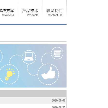
决方案
产品技术
联系我们
 企业数据恢复
> 数据恢复产品技术
> 联系我们
 二次开盘恢复
> 北京总部
 U盘数据恢复
> 上海分公司
 照片数据恢复
> 深圳分公司
 硬盘无法识别
> 厦门分公司
 监控录像恢复
 数据库修复
 苹果数据恢复
 Linux数据恢复
2020-09-01
 RAID数据恢复
2020-08-27