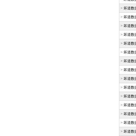
>
坏道数据
>
坏道数据
>
坏道数
>
坏道数据
>
坏道数
>
坏道数据
>
坏道数
>
坏道数
>
坏道数
>
坏道数据
>
坏道数据
>
坏道数
>
坏道数据
>
坏道数据
>
坏道数据