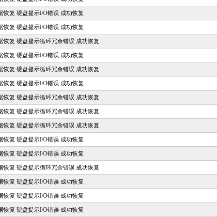
恢复 硬盘提示I/O错误 成功恢复
恢复 硬盘提示I/O错误 成功恢复
据恢复 硬盘提示循环冗余错误 成功恢复
恢复 硬盘提示I/O错误 成功恢复
据恢复 硬盘提示循环冗余错误 成功恢复
恢复 硬盘提示I/O错误 成功恢复
据恢复 硬盘提示循环冗余错误 成功恢复
据恢复 硬盘提示循环冗余错误 成功恢复
据恢复 硬盘提示循环冗余错误 成功恢复
恢复 硬盘提示I/O错误 成功恢复
恢复 硬盘提示I/O错误 成功恢复
据恢复 硬盘提示循环冗余错误 成功恢复
恢复 硬盘提示I/O错误 成功恢复
恢复 硬盘提示I/O错误 成功恢复
恢复 硬盘提示I/O错误 成功恢复